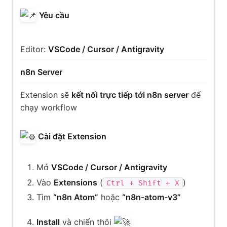
Yêu cầu
Editor:
VSCode / Cursor / Antigravity
n8n Server
Extension sẽ
kết nối trực tiếp tới n8n server
để
chạy workflow
Cài đặt Extension
Mở
VSCode / Cursor / Antigravity
Vào
Extensions
(
)
Ctrl + Shift + X
Tìm
“n8n Atom”
hoặc
“n8n-atom-v3”
Install
và chiến thôi