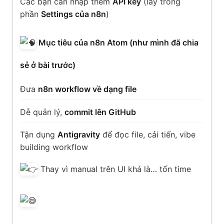
Các bạn cần nhập thêm
API key
(lấy trong
phần
Settings của n8n
)
Mục tiêu của n8n Atom (như mình đã chia
sẻ ở bài trước)
Đưa
n8n workflow về dạng file
Dễ quản lý,
commit lên GitHub
Tận dụng
Antigravity
để đọc file, cải tiến, vibe
building workflow
Thay vì manual trên UI khá là… tốn time