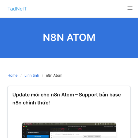
Skip
TadNeIT
to
content
N8N ATOM
Home
Linh tinh
n8n Atom
Update mới cho n8n Atom – Support bản base
n8n chính thức!