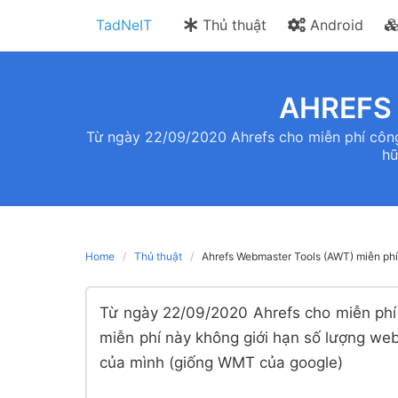
Skip
TadNeIT
Thủ thuật
Android
to
content
AHREFS
Từ ngày 22/09/2020 Ahrefs cho miễn phí công 
hữ
Home
Thủ thuật
Ahrefs Webmaster Tools (AWT) miễn phí
Từ ngày 22/09/2020 Ahrefs cho miễn phí 
miễn phí này không giới hạn số lượng web
của mình (giống WMT của google)