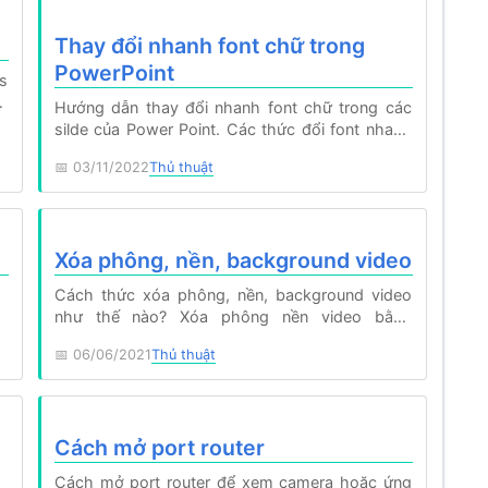
Thay đổi nhanh font chữ trong
PowerPoint
ws
ên
Hướng dẫn thay đổi nhanh font chữ trong các
silde của Power Point. Các thức đổi font nhanh
cho Power…
03/11/2022
Thủ thuật
Xóa phông, nền, background video
Cách thức xóa phông, nền, background video
như thế nào? Xóa phông nền video bằng
Camtasia hoặc Premiere
06/06/2021
Thủ thuật
g
Cách mở port router
Cách mở port router để xem camera hoặc ứng