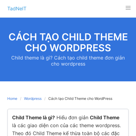
Skip
TadNeIT
to
content
CÁCH TẠO CHILD THEME
CHO WORDPRESS
Child theme là gì? Cách tạo child theme đơn giản
cho wordpress
Home
Wordpress
Cách tạo Child Theme cho WordPress
Child Theme là gì?
Hiểu đơn giản
Child Theme
là các giao diện con của các theme wordpress.
Theo đó Child Theme kế thừa toàn bộ các đặc