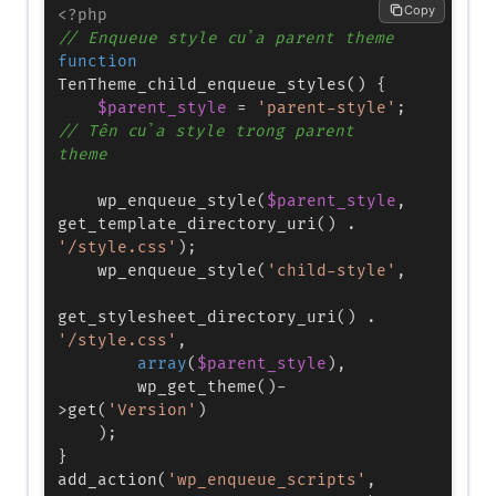
Copy
<?php
// Enqueue style của parent theme
function
TenTheme_child_enqueue_styles
(
) 
{

$parent_style
 = 
'parent-style'
; 
// Tên của style trong parent 
theme
wp_enqueue_style
(
$parent_style
, 
get_template_directory_uri
() . 
'/style.css'
);

wp_enqueue_style
(
'child-style'
,

get_stylesheet_directory_uri
() . 
'/style.css'
,

array
(
$parent_style
),

wp_get_theme
()-
>
get
(
'Version'
)

    );

add_action
(
'wp_enqueue_scripts'
, 