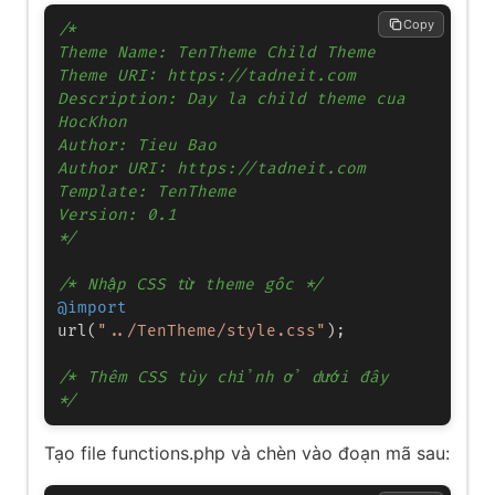
Copy
/*

Theme Name: TenTheme Child Theme

Theme URI: https://tadneit.com 

Description: Day la child theme cua 
HocKhon

Author: Tieu Bao

Author URI: https://tadneit.com 

Template: TenTheme

Version: 0.1

*/
/* Nhập CSS từ theme gốc */
@import
url(
"../TenTheme/style.css"
);

/* Thêm CSS tùy chỉnh ở dưới đây 
*/
Tạo file functions.php và chèn vào đoạn mã sau: