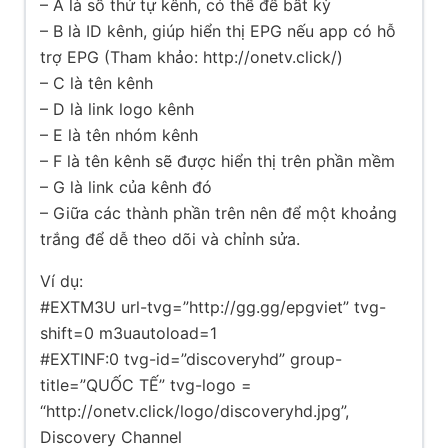
– A là số thứ tự kênh, có thể để bất kỳ
– B là ID kênh, giúp hiển thị EPG nếu app có hỗ
trợ EPG (Tham khảo: http://onetv.click/)
– C là tên kênh
– D là link logo kênh
– E là tên nhóm kênh
– F là tên kênh sẽ được hiển thị trên phần mềm
– G là link của kênh đó
– Giữa các thành phần trên nên để một khoảng
trắng để dễ theo dõi và chỉnh sửa.
Ví dụ:
#EXTM3U url-tvg=”http://gg.gg/epgviet” tvg-
shift=0 m3uautoload=1
#EXTINF:0 tvg-id=”discoveryhd” group-
title=”QUỐC TẾ” tvg-logo =
“http://onetv.click/logo/discoveryhd.jpg”,
Discovery Channel