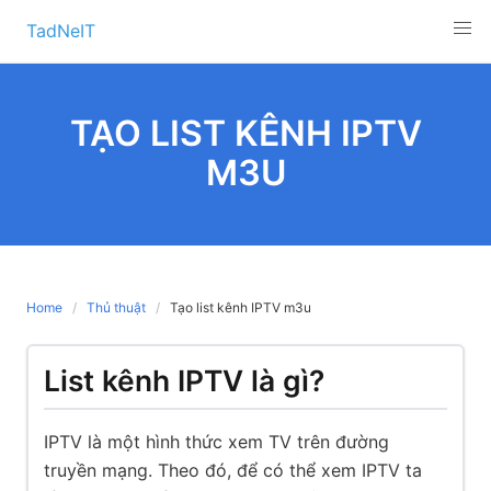
Skip
TadNeIT
to
content
TẠO LIST KÊNH IPTV
M3U
Home
Thủ thuật
Tạo list kênh IPTV m3u
List kênh IPTV là gì?
IPTV là một hình thức xem TV trên đường
truyền mạng. Theo đó, để có thể xem IPTV ta