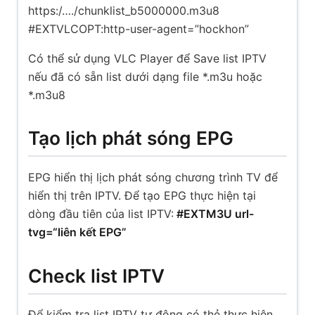
https:/…./chunklist_b5000000.m3u8
#EXTVLCOPT:http-user-agent=”hockhon”
Có thể sử dụng VLC Player để Save list IPTV
nếu đã có sẵn list dưới dạng file *.m3u hoặc
*.m3u8
Tạo lịch phát sóng EPG
EPG hiển thị lịch phát sóng chương trình TV để
hiển thị trên IPTV. Để tạo EPG thực hiện tại
dòng đầu tiên của list IPTV:
#EXTM3U url-
tvg=“liên kết EPG”
Check list IPTV
Để kiểm tra list IPTV tự động có thẻ thực hiện