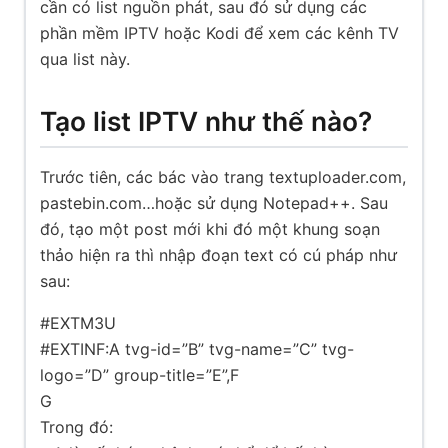
cần có list nguồn phát, sau đó sử dụng các
phần mềm IPTV hoặc Kodi để xem các kênh TV
qua list này.
Tạo list IPTV như thế nào?
Trước tiên, các bác vào trang textuploader.com,
pastebin.com…hoặc sử dụng Notepad++. Sau
đó, tạo một post mới khi đó một khung soạn
thảo hiện ra thì nhập đoạn text có cú pháp như
sau:
#EXTM3U
#EXTINF:A tvg-id=”B” tvg-name=”C” tvg-
logo=”D” group-title=”E”,F
G
Trong đó: